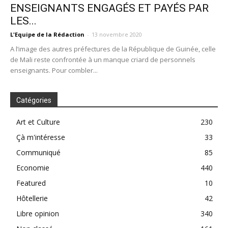
ENSEIGNANTS ENGAGÉS ET PAYÉS PAR
LES...
L'Equipe de la Rédaction
-
13 novembre 2020
A l’image des autres préfectures de la République de Guinée, celle
de Mali reste confrontée à un manque criard de personnels
enseignants. Pour combler...
Catégories
Art et Culture
230
Çà m'intéresse
33
Communiqué
85
Economie
440
Featured
10
Hôtellerie
42
Libre opinion
340