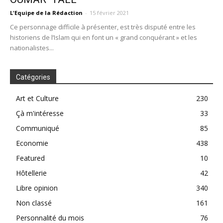
L'Equipe de la Rédaction
-
15 février 2021
Ce personnage difficile à présenter, est très disputé entre les
historiens de l’Islam qui en font un « grand conquérant » et les
nationalistes...
Catégories
Art et Culture
230
Çà m'intéresse
33
Communiqué
85
Economie
438
Featured
10
Hôtellerie
42
Libre opinion
340
Non classé
161
Personnalité du mois
76