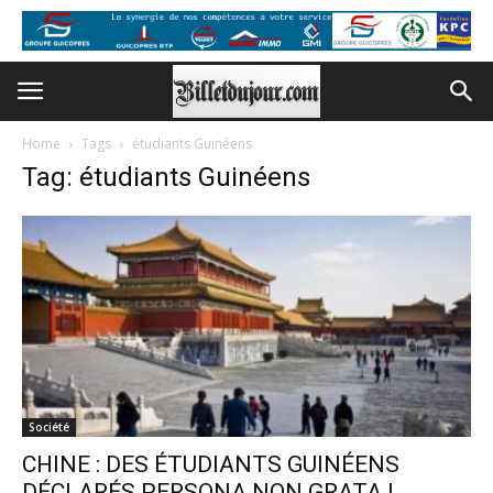
Home
Tags
étudiants Guinéens
Tag: étudiants Guinéens
Société
CHINE : DES ÉTUDIANTS GUINÉENS
DÉCLARÉS PERSONA NON GRATA !