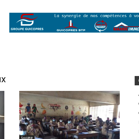
ux
Société