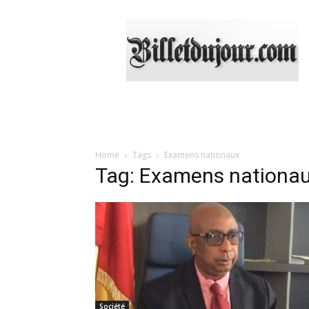
Billetdujour.com
Home
Tags
Examens nationaux
Tag: Examens nationa
Société