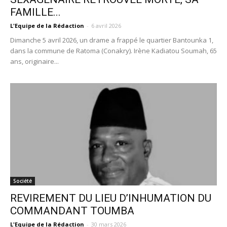
FAMILLE...
L'Equipe de la Rédaction
-
6 avril 2026
Dimanche 5 avril 2026, un drame a frappé le quartier Bantounka 1,
dans la commune de Ratoma (Conakry). Irène Kadiatou Soumah, 65
ans, originaire...
Société
REVIREMENT DU LIEU D’INHUMATION DU
COMMANDANT TOUMBA
L'Equipe de la Rédaction
-
30 mars 2026