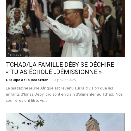
Politique
TCHAD/LA FAMILLE DÉBY SE DÉCHIRE
« TU AS ÉCHOUÉ…DÉMISSIONNE »
L'Equipe de la Rédaction
-
23 janvier 2025
Le magazine Jeune Afrique est revenu sur la division que les
enfants d'Idriss Déby Itno sont en train d'alimenter au Tchad. Nos
confrères ont titré: Au...