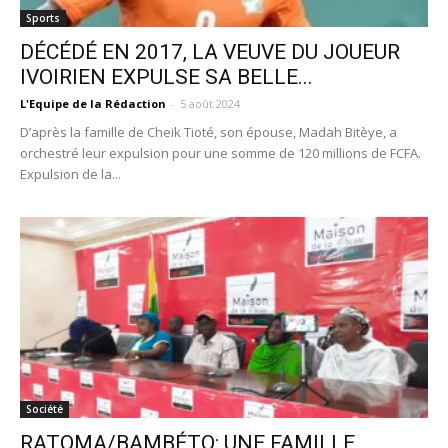
Sports
DÉCÉDÉ EN 2017, LA VEUVE DU JOUEUR
IVOIRIEN EXPULSE SA BELLE...
L'Equipe de la Rédaction
-
5 août 2024
D’après la famille de Cheik Tioté, son épouse, Madah Bitèye, a
orchestré leur expulsion pour une somme de 120 millions de FCFA.
Expulsion de la...
Société
RATOMA/BAMBÉTO: UNE FAMILLE