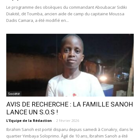
Le programme des obsèques du commandant Aboubacar Sidiki
Diakité, dit Toumba, ancien aide de camp du capitaine Moussa
Dadis Camara, a été modifié en...
Société
AVIS DE RECHERCHE : LA FAMILLE SANOH
LANCE UN S.O.S !
L'Equipe de la Rédaction
-
2 février 2026
Ibrahim Sanoh est porté disparu depuis samedi à Conakry, dans le
quartier Yimbaya Soloprimo. Âgé de 10 ans, Ibrahim Sanoh a été