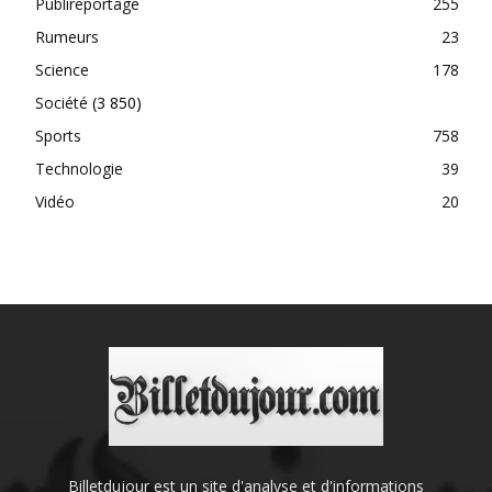
Publireportage
255
Rumeurs
23
Science
178
Société
(3 850)
Sports
758
Technologie
39
Vidéo
20
Billetdujour est un site d'analyse et d'informations