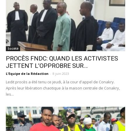
Société
PROCÈS FNDC: QUAND LES ACTIVISTES
JETTENT L’OPPROBRE SUR…
L'Equipe de la Rédaction
-
8 juin 2023
Ledit procès a été tenu ce jeudi, à la cour d'appel de Conakry.
Après leur libération chaotique à la maison centrale de Conakry,
les...