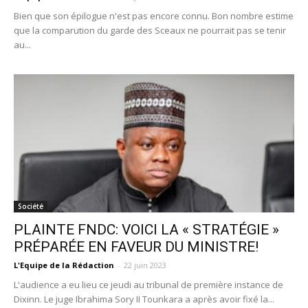
Bien que son épilogue n'est pas encore connu. Bon nombre estime
que la comparution du garde des Sceaux ne pourrait pas se tenir
au...
Société
PLAINTE FNDC: VOICI LA « STRATÉGIE »
PRÉPARÉE EN FAVEUR DU MINISTRE!
L'Equipe de la Rédaction
-
22 juin 2023
L'audience a eu lieu ce jeudi au tribunal de première instance de
Dixinn. Le juge Ibrahima Sory II Tounkara a après avoir fixé la...