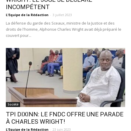
INCOMPÉTENT
L'Equipe de la Rédaction
-
3 juillet 2023
La défense du garde des Sceaux, ministre de la Justice et des
droits de l'homme, Alphonse Charles Wright avait déjà préparé le
couvert pour...
Société
TPI DIXINN: LE FNDC OFFRE UNE PARADE
À CHARLES WRIGHT!
L'Equipe de la Rédaction
-
23 juin 2023