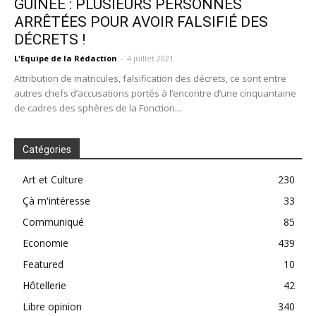
GUINÉE : PLUSIEURS PERSONNES
ARRÊTÉES POUR AVOIR FALSIFIÉ DES
DÉCRETS !
L'Equipe de la Rédaction
-
4 juillet 2021
Attribution de matricules, falsification des décrets, ce sont entre
autres chefs d’accusations portés à l’encontre d’une cinquantaine
de cadres des sphères de la Fonction...
Catégories
Art et Culture
230
Çà m'intéresse
33
Communiqué
85
Economie
439
Featured
10
Hôtellerie
42
Libre opinion
340