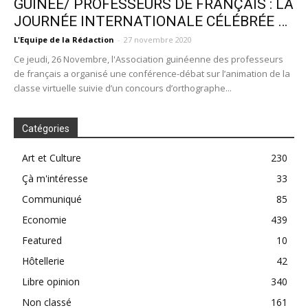
GUINÉE/ PROFESSEURS DE FRANÇAIS : LA
JOURNÉE INTERNATIONALE CÉLÉBRÉE …
L'Equipe de la Rédaction
-
27 novembre 2020
Ce jeudi, 26 Novembre, l'Association guinéenne des professeurs
de français a organisé une conférence-débat sur l’animation de la
classe virtuelle suivie d’un concours d’orthographe...
Catégories
Art et Culture
230
Çà m'intéresse
33
Communiqué
85
Economie
439
Featured
10
Hôtellerie
42
Libre opinion
340
Non classé
161