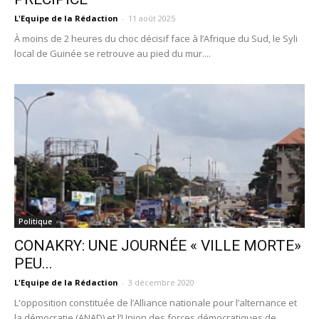
L'Equipe de la Rédaction
-
11 août 2025
À moins de 2 heures du choc décisif face à l’Afrique du Sud, le Syli
local de Guinée se retrouve au pied du mur....
Politique
CONAKRY: UNE JOURNÉE « VILLE MORTE»
PEU...
L'Equipe de la Rédaction
-
3 décembre 2020
L'opposition constituée de l’Alliance nationale pour l’alternance et
la démocratie (ANAD) et l’Union des forces démocratiques de