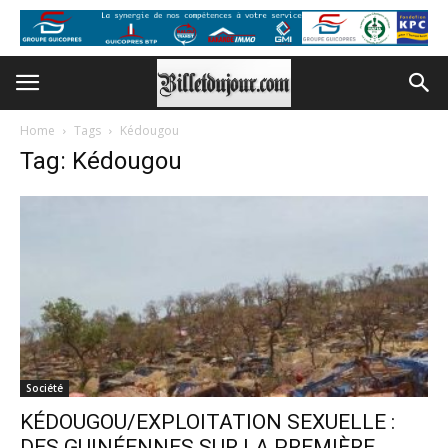
Home
Tags
Kédougou
Tag: Kédougou
Société
KÉDOUGOU/EXPLOITATION SEXUELLE :
DES GUINÉENNES SUR LA PREMIÈRE