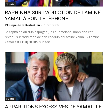
Sports
RAPHINHA SUR L’ADDICTION DE LAMINE
YAMAL À SON TÉLÉPHONE
L'Equipe de la Rédaction
-
7 février 2026
Le capitaine du club espagnol, le Fc Barcelone, Raphinha est
revenu sur l’addiction de son coéquipier Lamine Yamal. « Lamine
Yamal est 𝗧𝗢𝗨𝗝𝗢𝗨𝗥𝗦 sur son...
Sports
APPARITIONS EXCESSIVES DE YAMAL: LE