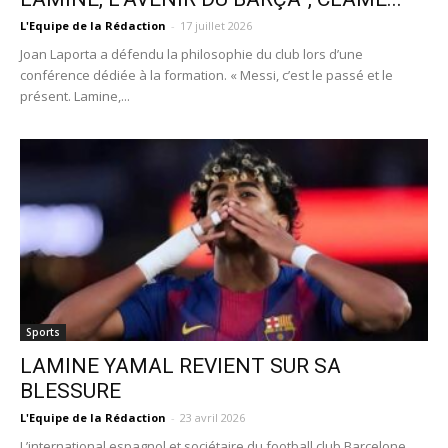
L'Equipe de la Rédaction
-
17 juillet 2026
Joan Laporta a défendu la philosophie du club lors d’une
conférence dédiée à la formation. « Messi, c’est le passé et le
présent. Lamine,...
Sports
LAMINE YAMAL REVIENT SUR SA
BLESSURE
L'Equipe de la Rédaction
-
23 avril 2026
L’international espagnol et sociétaire du football club Barcelone