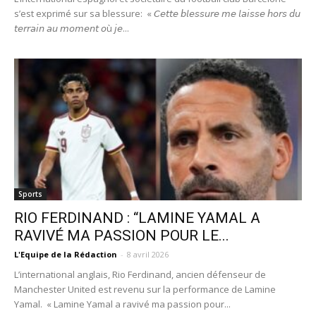
s’est exprimé sur sa blessure: « 𝘊𝘦𝘵𝘵𝘦 𝘣𝘭𝘦𝘴𝘴𝘶𝘳𝘦 𝘮𝘦 𝘭𝘢𝘪𝘴𝘴𝘦 𝘩𝘰𝘳𝘴 𝘥𝘶
𝘵𝘦𝘳𝘳𝘢𝘪𝘯 𝘢𝘶 𝘮𝘰𝘮𝘦𝘯𝘵 𝘰ù 𝘫𝘦...
Sports
RIO FERDINAND : “LAMINE YAMAL A
RAVIVÉ MA PASSION POUR LE...
L'Equipe de la Rédaction
-
8 avril 2026
L’international anglais, Rio Ferdinand, ancien défenseur de
Manchester United est revenu sur la performance de Lamine
Yamal. « Lamine Yamal a ravivé ma passion pour...