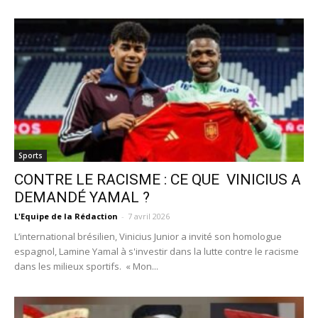
Sports
CONTRE LE RACISME : CE QUE VINICIUS A
DEMANDÉ YAMAL ?
L'Equipe de la Rédaction
-
7 avril 2026
L’international brésilien, Vinicius Junior a invité son homologue
espagnol, Lamine Yamal à s'investir dans la lutte contre le racisme
dans les milieux sportifs. « Mon...