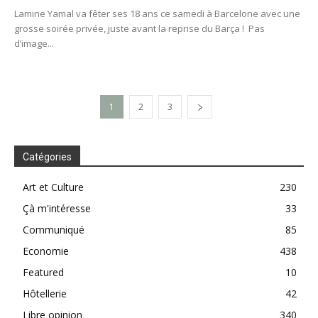
Lamine Yamal va fêter ses 18 ans ce samedi à Barcelone avec une
grosse soirée privée, juste avant la reprise du Barça ! Pas
d’image...
1
2
3
Catégories
Art et Culture
230
Çà m'intéresse
33
Communiqué
85
Economie
438
Featured
10
Hôtellerie
42
Libre opinion
340