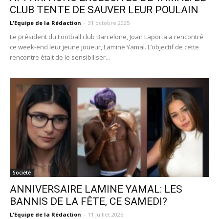
CLUB TENTE DE SAUVER LEUR POULAIN
L'Equipe de la Rédaction
-
31 octobre 2025
Le président du Football club Barcelone, Joan Laporta a rencontré
ce week-end leur jeune joueur, Lamine Yamal. L’objectif de cette
rencontre était de le sensibiliser...
Société
ANNIVERSAIRE LAMINE YAMAL: LES
BANNIS DE LA FÊTE, CE SAMEDI?
L'Equipe de la Rédaction
-
11 juillet 2025