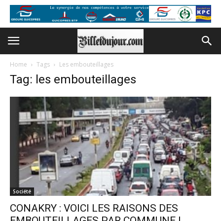
Home
Tags
Les embouteillages
Tag: les embouteillages
Société
CONAKRY : VOICI LES RAISONS DES
EMBOUTEILLAGES PAR COMMUNE !