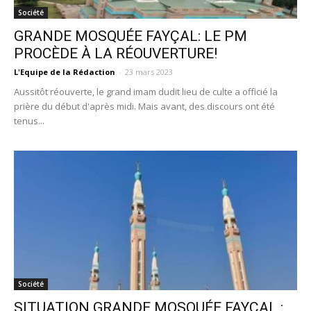
Société
GRANDE MOSQUÉE FAYÇAL: LE PM
PROCÈDE À LA RÉOUVERTURE!
L'Equipe de la Rédaction
-
23 mars 2023
Aussitôt réouverte, le grand imam dudit lieu de culte a officié la
prière du début d'après midi. Mais avant, des discours ont été
tenus...
Société
SITUATION GRANDE MOSQUÉE FAYÇAL :