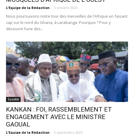
L'Equipe de la Rédaction
-
5 octobre 2025
Nous poursuivons notre tour des merveilles de l'Afrique en faisant
cap sur le nord du Ghana, à Larabanga. Pourquoi ? Pour y
découvrir l’une des...
Société
KANKAN : FOI, RASSEMBLEMENT ET
ENGAGEMENT AVEC LE MINISTRE
GAOUAL
L'Equipe de la Rédaction
-
5 septembre 2025