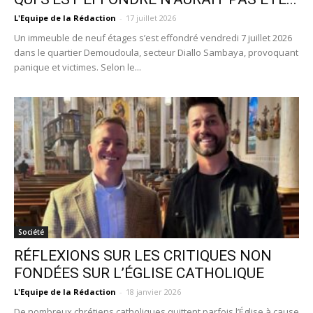
L'Equipe de la Rédaction
-
17 juillet 2026
Un immeuble de neuf étages s’est effondré vendredi 7 juillet 2026
dans le quartier Demoudoula, secteur Diallo Sambaya, provoquant
panique et victimes. Selon le...
Société
RÉFLEXIONS SUR LES CRITIQUES NON
FONDÉES SUR L’ÉGLISE CATHOLIQUE
L'Equipe de la Rédaction
-
18 janvier 2026
De nombreux chrétiens catholiques quittent parfois l’Église à cause