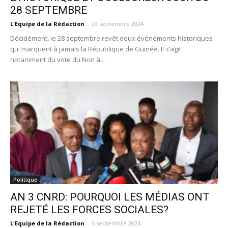
28 SEPTEMBRE
L'Equipe de la Rédaction
-
29 septembre 2024
Décidément, le 28 septembre revêt deux événements historiques
qui marquent à jamais la République de Guinée. Il s’agit
notamment du vote du Non à...
Politique
AN 3 CNRD: POURQUOI LES MÉDIAS ONT
REJETÉ LES FORCES SOCIALES?
L'Equipe de la Rédaction
-
5 septembre 2024