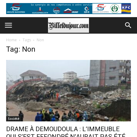
Home
Tags
Non
Tag: Non
Société
DRAME À DEMOUDOULA : L’IMMEUBLE
QUI S’EST EFFONDRÉ N’AURAIT PAS ÉTÉ...