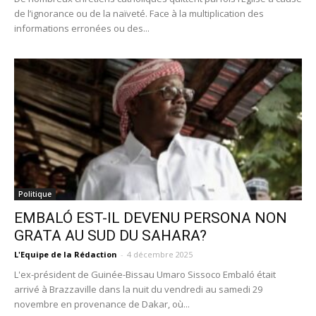
de l’ignorance ou de la naïveté. Face à la multiplication des
informations erronées ou des...
Politique
EMBALÓ EST-IL DEVENU PERSONA NON
GRATA AU SUD DU SAHARA?
L'Equipe de la Rédaction
-
4 décembre 2025
L'ex-président de Guinée-Bissau Umaro Sissoco Embaló était
arrivé à Brazzaville dans la nuit du vendredi au samedi 29
novembre en provenance de Dakar, où...