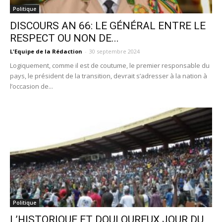
Politique
DISCOURS AN 66: LE GÉNÉRAL ENTRE LE
RESPECT OU NON DE...
L'Equipe de la Rédaction
-
30 septembre 2024
Logiquement, comme il est de coutume, le premier responsable du
pays, le président de la transition, devrait s’adresser à la nation à
l’occasion de...
Politique
L’HISTORIQUE ET DOULOUREUX JOUR DU