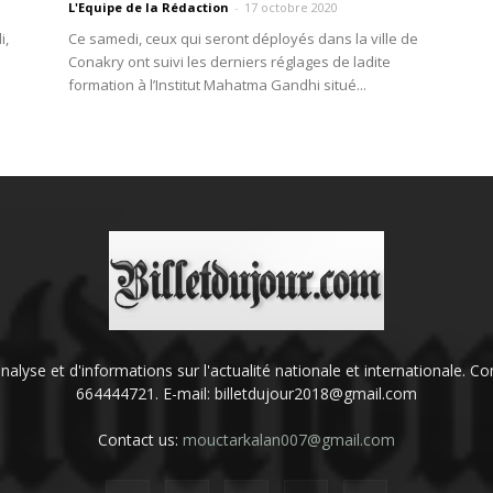
L'Equipe de la Rédaction
-
17 octobre 2020
i,
Ce samedi, ceux qui seront déployés dans la ville de
Conakry ont suivi les derniers réglages de ladite
formation à l’Institut Mahatma Gandhi situé...
'analyse et d'informations sur l'actualité nationale et internationale.
664444721. E-mail: billetdujour2018@gmail.com
Contact us:
mouctarkalan007@gmail.com