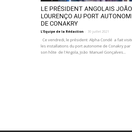
LE PRÉSIDENT ANGOLAIS JOÃO
LOURENÇO AU PORT AUTONOM
DE CONAKRY
L'Equipe de la Rédaction
-
30 juillet 2021
Ce vendredi, le président Alpha Condé a fait visit
les installations du port autonome de Conakry par
son hôte de l'Angola, João Manuel Gonçalves...