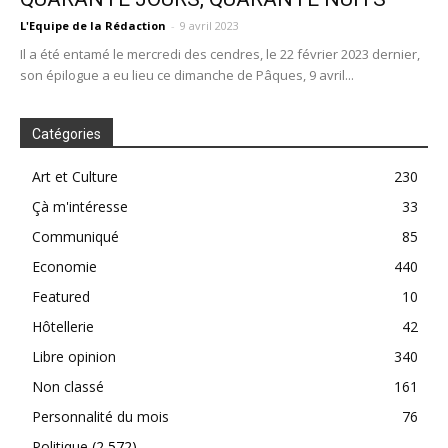
L'Equipe de la Rédaction
-
9 avril 2023
Il a été entamé le mercredi des cendres, le 22 février 2023 dernier,
son épilogue a eu lieu ce dimanche de Pâques, 9 avril...
Catégories
Art et Culture
230
Çà m'intéresse
33
Communiqué
85
Economie
440
Featured
10
Hôtellerie
42
Libre opinion
340
Non classé
161
Personnalité du mois
76
Politique
(2 572)