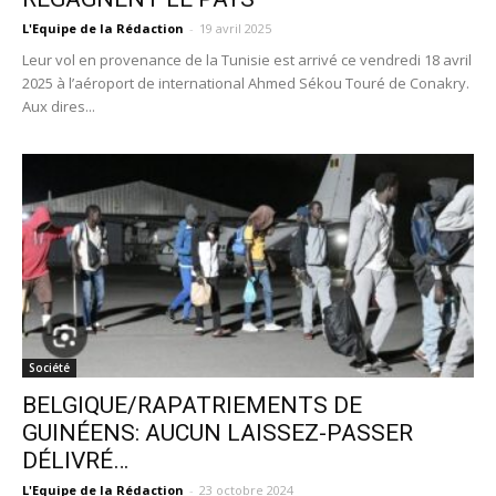
L'Equipe de la Rédaction
-
19 avril 2025
Leur vol en provenance de la Tunisie est arrivé ce vendredi 18 avril
2025 à l’aéroport de international Ahmed Sékou Touré de Conakry.
Aux dires...
Société
BELGIQUE/RAPATRIEMENTS DE
GUINÉENS: AUCUN LAISSEZ-PASSER
DÉLIVRÉ…
L'Equipe de la Rédaction
-
23 octobre 2024