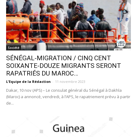
Société
SÉNÉGAL-MIGRATION / CINQ CENT
SOIXANTE-DOUZE MIGRANTS SERONT
RAPATRIÉS DU MAROC…
L'Equipe de la Rédaction
-
11 novembre 2023
Dakar, 10 nov (APS) – Le consulat général du Sénégal à Dakhla
(Maroc) a annoncé, vendredi, à l’APS, le rapatriement prévu à partir
de...