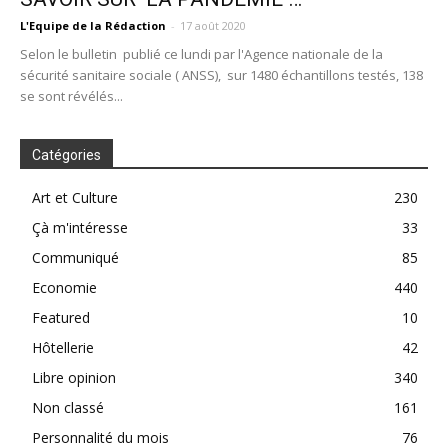
L'Equipe de la Rédaction
-
17 août 2020
Selon le bulletin publié ce lundi par l'Agence nationale de la
sécurité sanitaire sociale ( ANSS), sur 1480 échantillons testés, 138
se sont révélés...
Catégories
Art et Culture
230
Çà m'intéresse
33
Communiqué
85
Economie
440
Featured
10
Hôtellerie
42
Libre opinion
340
Non classé
161
Personnalité du mois
76