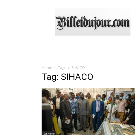
Billetdujour.com
Home
Tags
SIHACO
Tag: SIHACO
Société