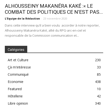
ALHOUSSEINY MAKANÉRA KAKÉ :« LE
COMBAT DES POLITIQUES CE N’EST PAS...
L'Equipe de la Rédaction
-
23 novembre 2020
Dans cette interview qu’il a bien voulu accorder à notre reporter,
Alhousseiny Makanéra Kaké, allié du RPG-arc-en-ciel et
responsable de la Commission communication et...
Catégories
Art et Culture
230
Çà m'intéresse
33
Communiqué
85
Economie
438
Featured
10
Hôtellerie
42
Libre opinion
340