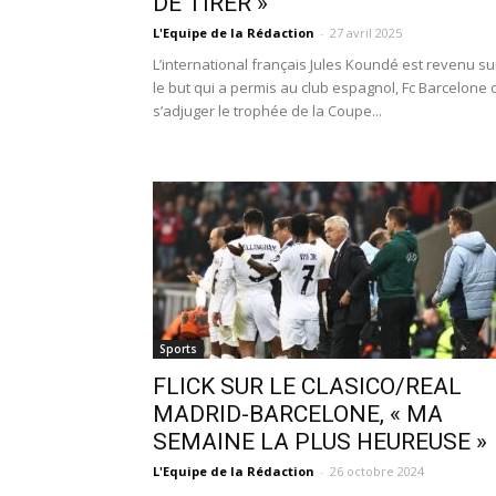
DE TIRER »
L'Equipe de la Rédaction
-
27 avril 2025
L’international français Jules Koundé est revenu su
le but qui a permis au club espagnol, Fc Barcelone 
s’adjuger le trophée de la Coupe...
Sports
FLICK SUR LE CLASICO/REAL
MADRID-BARCELONE, « MA
SEMAINE LA PLUS HEUREUSE »
L'Equipe de la Rédaction
-
26 octobre 2024