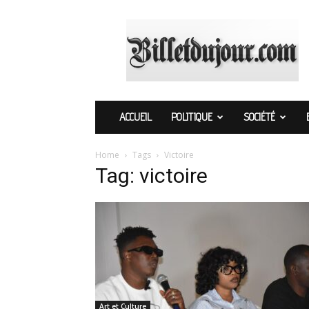
Billetdujour.com
ACCUEIL
POLITIQUE
SOCIÉTÉ
Home
Tags
Victoire
Tag: victoire
Art et Culture