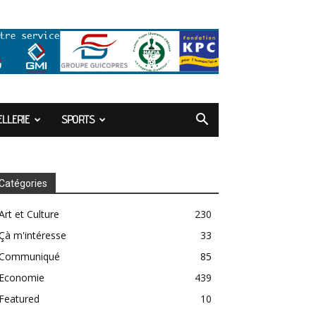
LLERIE
SPORTS
Catégories
Art et Culture
230
Çà m'intéresse
33
Communiqué
85
Economie
439
Featured
10