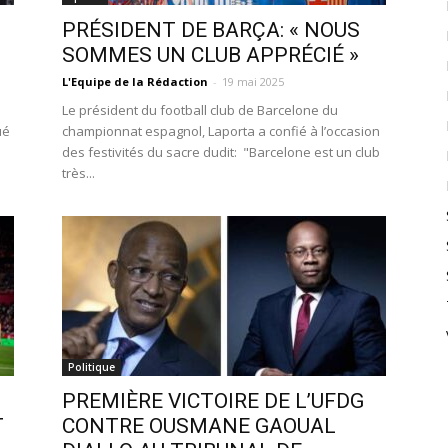
PRÉSIDENT DE BARÇA: « NOUS
SOMMES UN CLUB APPRÉCIÉ »
L'Equipe de la Rédaction
-
19 mai 2025
Le président du football club de Barcelone du
ué
championnat espagnol, Laporta a confié à l’occasion
des festivités du sacre dudit: "Barcelone est un club
très...
Politique
PREMIÈRE VICTOIRE DE L’UFDG
T
CONTRE OUSMANE GAOUAL