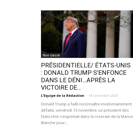
Non classé
PRÉSIDENTIELLE/ ÉTATS-UNIS
: DONALD TRUMP S’ENFONCE
DANS LE DÉNI…APRÈS LA
VICTOIRE DE...
L'Equipe de la Rédaction
-
14 novembre 2020
Donald Trump a failli reconnaître involontairement
défaite, vendredi 13 novembre. Le président des
Etats-Unis s’exprimait dans la roseraie de la Maiso
Blanche pour...