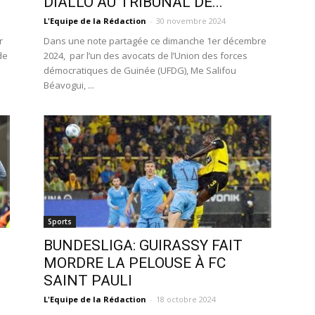
DIALLO AU TRIBUNAL DE...
L'Equipe de la Rédaction
-
30 novembre 2024
r
Dans une note partagée ce dimanche 1er décembre
de
2024, par l’un des avocats de l’Union des forces
démocratiques de Guinée (UFDG), Me Salifou
Béavogui, ...
Sports
BUNDESLIGA: GUIRASSY FAIT
MORDRE LA PELOUSE À FC
SAINT PAULI
L'Equipe de la Rédaction
-
18 octobre 2024