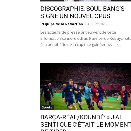
DISCOGRAPHIE: SOUL BANG’S
SIGNE UN NOUVEL OPUS
L'Equipe de la Rédaction
-
3 juillet 2025
Les acteurs de presse ont eu vent de cette
information ce mercredi au Pavillon de Kobaya, sit
à la périphérie de la capitale guinéenne. Le...
Sports
BARÇA-RÉAL/KOUNDÉ: « J’AI
SENTI QUE C’ÉTAIT LE MOMEN