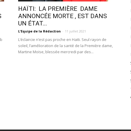
HAÏTI: LA PREMIÈRE DAME
S
ANNONCÉE MORTE , EST DANS
UN ÉTAT...
L'Equipe de la Rédaction
-
11 juillet 2021
ob
L’éclaircie n’est pas proche en Haïti. Seul rayon de
soleil, l’amélioration de la santé de la Première dame,
Martine Moïse, blessée mercredi par des...