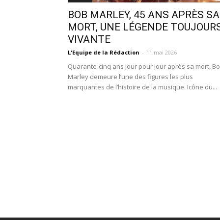
BOB MARLEY, 45 ANS APRÈS SA
MORT, UNE LÉGENDE TOUJOUR
VIVANTE
L'Equipe de la Rédaction
-
11 mai 2026
Quarante-cinq ans jour pour jour après sa mort, B
Marley demeure l’une des figures les plus
marquantes de l’histoire de la musique. Icône du...