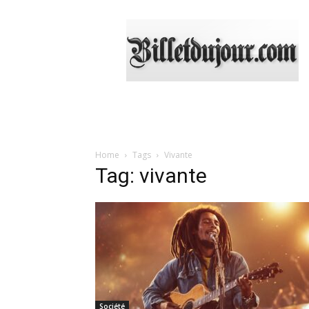
Billetdujour.com
Home
Tags
Vivante
Tag: vivante
Société