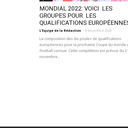
MONDIAL 2022: VOICI LES
GROUPES POUR LES
QUALIFICATIONS EUROPÉENN
L'Equipe de la Rédaction
-
8 décembre 2020
La composition des dix poules de qualifications
européennes pour la prochaine Coupe du monde 
football connue. Cette compétition est prévue du 2
novembre...