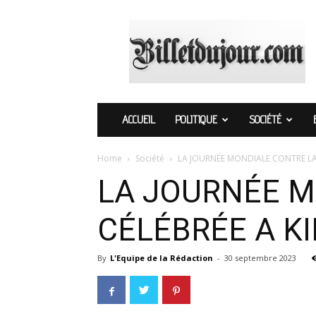
Billetdujour.com
ACCUEIL
POLITIQUE
SOCIÉTÉ
Home
Société
LA JOURNÉE MONDIALE CONTRE LA
LA JOURNÉE M
CÉLÉBRÉE A K
By
L'Equipe de la Rédaction
-
30 septembre 2023