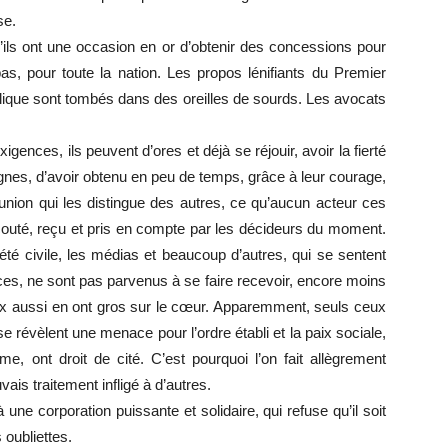
se.
ils ont une occasion en or d’obtenir des concessions pour
pas, pour toute la nation. Les propos lénifiants du Premier
ublique sont tombés dans des oreilles de sourds. Les avocats
igences, ils peuvent d’ores et déjà se réjouir, avoir la fierté
 lignes, d’avoir obtenu en peu de temps, grâce à leur courage,
r union qui les distingue des autres, ce qu’aucun acteur ces
 écouté, reçu et pris en compte par les décideurs du moment.
iété civile, les médias et beaucoup d’autres, qui se sentent
ices, ne sont pas parvenus à se faire recevoir, encore moins
 eux aussi en ont gros sur le cœur. Apparemment, seuls ceux
 se révèlent une menace pour l’ordre établi et la paix sociale,
e, ont droit de cité. C’est pourquoi l’on fait allègrement
ais traitement infligé à d’autres.
e corporation puissante et solidaire, qui refuse qu’il soit
 oubliettes.