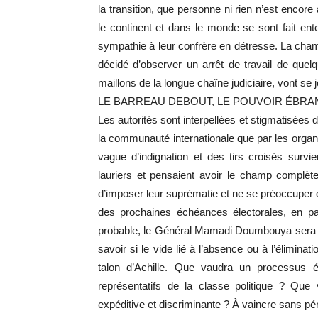
la transition, que personne ni rien n’est encore
le continent et dans le monde se sont fait ent
sympathie à leur confrère en détresse. La chamb
décidé d’observer un arrêt de travail de quelq
maillons de la longue chaîne judiciaire, vont se
LE BARREAU DEBOUT, LE POUVOIR ÉBRA
Les autorités sont interpellées et stigmatisées 
la communauté internationale que par les orga
vague d’indignation et des tirs croisés surv
lauriers et pensaient avoir le champ complète
d’imposer leur suprématie et ne se préoccuper q
des prochaines échéances électorales, en partic
probable, le Général Mamadi Doumbouya sera ca
savoir si le vide lié à l’absence ou à l’élimina
talon d’Achille. Que vaudra un processus él
représentatifs de la classe politique ? Que 
expéditive et discriminante ? À vaincre sans pér