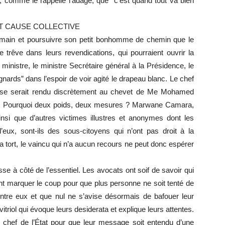
, comme le rappelle l’adage, que “c’est quand tout va bien
T CAUSE COLLECTIVE
a main et poursuivre son petit bonhomme de chemin que le
 trêve dans leurs revendications, qui pourraient ouvrir la
inistre, le ministre Secrétaire général à la Présidence, le
gnards” dans l’espoir de voir agité le drapeau blanc. Le chef
 se serait rendu discrètement au chevet de Me Mohamed
on. Pourquoi deux poids, deux mesures ? Marwane Camara,
si que d’autres victimes illustres et anonymes dont les
’eux, sont-ils des sous-citoyens qui n’ont pas droit à la
 a tort, le vaincu qui n’a aucun recours ne peut donc espérer
se à côté de l’essentiel. Les avocats ont soif de savoir qui
dent marquer le coup pour que plus personne ne soit tenté de
d’entre eux et que nul ne s’avise désormais de bafouer leur
riol qui évoque leurs desiderata et explique leurs attentes.
u chef de l’État pour que leur message soit entendu d’une