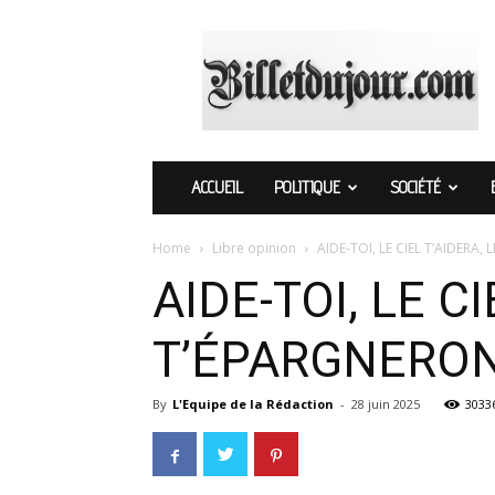
Billetdujour.com
ACCUEIL
POLITIQUE
SOCIÉTÉ
Home
Libre opinion
AIDE-TOI, LE CIEL T’AIDERA
AIDE-TOI, LE 
T’ÉPARGNERO
By
L'Equipe de la Rédaction
-
28 juin 2025
3033