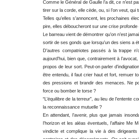
Comme le Général de Gaulle l’a dit, ce n’est pas t
tirer sur la corde, elle cède, ou, si l’on veut, qu
Telles qu’elles s’annoncent, les prochaines éle
pire, elles déboucheront sur une crise profonde 
Le barreau vient de démontrer qu’on n’est jamai
sortir de ses gonds que lorsqu’un des siens a é
D’autres compatriotes passés à la trappe 
aujourd’hui, bien que, contrairement à l’avocat,
propos de leur sort. Peut-on parler d’indignati
être entendu, il faut crier haut et fort, remuer t
des pressions et brandir des menaces. Ne po
force ou bomber le torse ?
“L’équilibre de la terreur”, au lieu de l’entente 
la reconnaissance mutuelle ?
En attendant, l’avenir, plus que jamais insond
l’horizon et les aléas éventuels, l’affaire M
vindicte et complique la vie à des dirigeants 