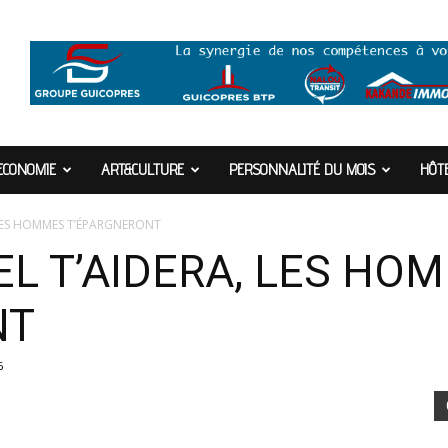
ECONOMIE
ART&CULTURE
PERSONNALITÉ DU MOIS
HÔTE
, LES HOMMES T’ÉPARGNERONT
CIEL T’AIDERA, LES HO
NT
6