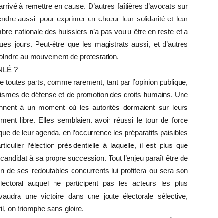
 arrivé à remettre en cause. D’autres faîtières d’avocats sur
endre aussi, pour exprimer en chœur leur solidarité et leur
re nationale des huissiers n’a pas voulu être en reste et a
ues jours. Peut-être que les magistrats aussi, et d’autres
 joindre au mouvement de protestation.
NLÉ ?
de toutes parts, comme rarement, tant par l’opinion publique,
nismes de défense et de promotion des droits humains. Une
iennent à un moment où les autorités dormaient sur leurs
ment libre. Elles semblaient avoir réussi le tour de force
ue de leur agenda, en l’occurrence les préparatifs paisibles
ulier l’élection présidentielle à laquelle, il est plus que
ndidat à sa propre succession. Tout l’enjeu paraît être de
tion de ses redoutables concurrents lui profitera ou sera son
ectoral auquel ne participent pas les acteurs les plus
vaudra une victoire dans une joute électorale sélective,
il, on triomphe sans gloire.