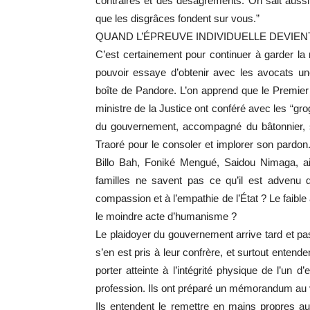
contraires et des désagréments. On sait aussi
que les disgrâces fondent sur vous.”
QUAND L’ÉPREUVE INDIVIDUELLE DEVIEN
C’est certainement pour continuer à garder l
pouvoir essaye d’obtenir avec les avocats une
boîte de Pandore. L’on apprend que le Premier m
ministre de la Justice ont conféré avec les “gro
du gouvernement, accompagné du bâtonnier,
Traoré pour le consoler et implorer son pard
Billo Bah, Foniké Mengué, Saidou Nimaga, ain
familles ne savent pas ce qu’il est advenu d
compassion et à l’empathie de l’État ? Le faible
le moindre acte d’humanisme ?
Le plaidoyer du gouvernement arrive tard et pas
s’en est pris à leur confrère, et surtout enten
porter atteinte à l’intégrité physique de l’un 
profession. Ils ont préparé un mémorandum au vit
Ils entendent le remettre en mains propres a