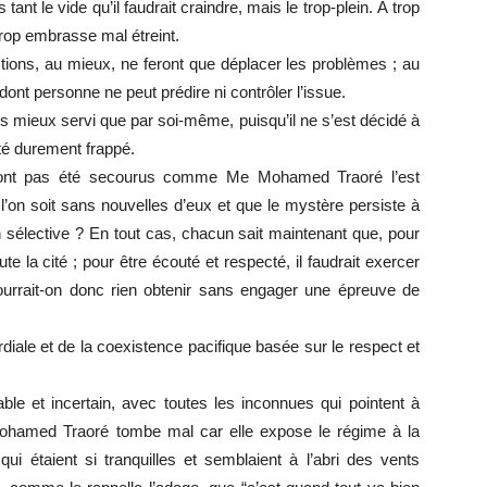
ant le vide qu’il faudrait craindre, mais le trop-plein. À trop
i trop embrasse mal étreint.
ctions, au mieux, ne feront que déplacer les problèmes ; au
dont personne ne peut prédire ni contrôler l’issue.
s mieux servi que par soi-même, puisqu’il ne s’est décidé à
té durement frappé.
n’ont pas été secourus comme Me Mohamed Traoré l’est
 l’on soit sans nouvelles d’eux et que le mystère persiste à
on sélective ? En tout cas, chacun sait maintenant que, pour
oute la cité ; pour être écouté et respecté, il faudrait exercer
urrait-on donc rien obtenir sans engager une épreuve de
cordiale et de la coexistence pacifique basée sur le respect et
able et incertain, avec toutes les inconnues qui pointent à
e Mohamed Traoré tombe mal car elle expose le régime à la
qui étaient si tranquilles et semblaient à l’abri des vents