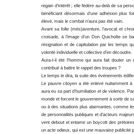
regain d’intérêt ; elle fédère au-delà de sa per
bénéficiant désormais d’une adhésion plus for
élevé, mais le combat n’aura pas été vain.
Avant sa folle (més)aventure, l’avocat et chr
croisade, à l’image d’un Don Quichotte se ba
résignation et de capitulation par les temps q
volonté individuelle et collective d’en découdre.
Aura-t-il été l’homme qui aura fait douter un
contribué à battre le rappel des troupes ?
Le temps le dira, la suite des événements édifie
Le pauvre citoyen a été enlevé nuitamment à s
aura eu sa part d’humiliation et de violence. Par 
monde et forcent le gouvernement à sortir de sa
ou à des situations plus alarmantes, comme les
de personnalités publiques et d’acteurs majeurs 
vent debout et entame un boycott des prétoire
un acte odieux, qui est une mauvaise publicité p