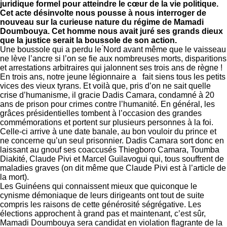
juridique formel pour atteindre le cœur de la vie politique.
Cet acte désinvolte nous pousse à nous interroger de
nouveau sur la curieuse nature du régime de Mamadi
Doumbouya. Cet homme nous avait juré ses grands dieux
que la justice serait la boussole de son action.
Une boussole qui a perdu le ́Nord avant même que le vaisseau
ne lève l’ancre si l’on se fie aux nombreuses morts, disparitions
et arrestations arbitraires qui jalonnent ses trois ans de règne !
En trois ans, notre jeune légionnaire a fait siens tous les petits
vices des vieux tyrans. Et voilà que, pris d’on ne sait quelle
crise d’humanisme, il gracie Dadis Camara, condamné à 20
ans de prison pour crimes contre l’humanité. En général, les
grâces présidentielles tombent à l’occasion des grandes
commémorations et portent sur plusieurs personnes à la foi.
Celle-ci arrive à une date banale, au bon vouloir du prince et
ne concerne qu’un seul prisonnier. Dadis Camara sort donc en
laissant au gnouf ses coaccusés Thiegboro Camara, Toumba
Diakité, Claude Pivi et Marcel Guilavogui qui, tous souffrent de
maladies graves (on dit même que Claude Pivi est à l’article de
la mort).
Les Guinéens qui connaissent mieux que quiconque le
cynisme démoniaque de leurs dirigeants ont tout de suite
compris les raisons de cette générosité ségrégative. Les
élections approchent à grand pas et maintenant, c’est sûr,
Mamadi Doumbouya sera candidat en violation flagrante de la