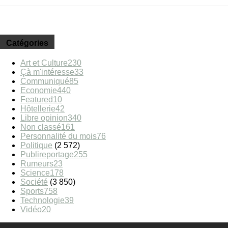
Catégories
Art et Culture
230
Çà m'intéresse
33
Communiqué
85
Economie
440
Featured
10
Hôtellerie
42
Libre opinion
340
Non classé
161
Personnalité du mois
76
Politique
(2 572)
Publireportage
255
Rumeurs
23
Science
178
Société
(3 850)
Sports
758
Technologie
39
Vidéo
20