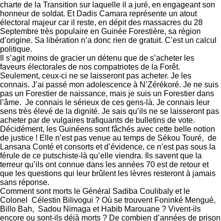
charte de la Transition sur laquelle il a juré, en engageant son
honneur de soldat. Et Dadis Camara représente un atout
électoral majeur car il reste, en dépit des massacres du 28
Septembre très populaire en Guinée Forestière, sa région
d’origine. Sa libération n’a donc rien de gratuit. C’est un calcul
politique.
Il s’agit moins de gracier un détenu que de s’acheter les
faveurs électorales de nos compatriotes de la Forêt.
Seulement, ceux-ci ne se laisseront pas acheter. Je les
connais. J’ai passé mon adolescence à N’Zérékoré. Je ne suis
pas un Forestier de naissance, mais je suis un Forestier dans
l’âme. Je connais le sérieux de ces gens-là. Je connais leur
sens très élevé de la dignité. Je sais qu’ils ne se laisseront pas
acheter par de vulgaires trafiquants de bulletins de vote.
Décidément, les Guinéens sont fâchés avec cette belle notion
de justice ! Elle n’est pas venue au temps de Sékou Touré, de
Lansana Conté et consorts et d’évidence, ce n’est pas sous la
férule de ce putschiste-là qu’elle viendra. Ils savent que la
terreur qu’ils ont connue dans les années 70 est de retour et
que les questions qui leur brûlent les lèvres resteront à jamais
sans réponse.
Comment sont morts le Général Sadiba Coulibaly et le
Colonel Célestin Bilivogui ? Où se trouvent Foninké Mengué,
Billo Bah, Sadou Nimaga et Habib Marouane ? Vivent-ils
encore ou sont-ils déjà morts ? De combien d’années de prison