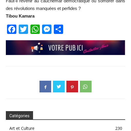
Faut-il revenir au cauchemar démocratique ou sombrer dans
des révolutions manquées et perfides ?
Tibou Kamara
Facebook
Twitter
WhatsApp
Messenger
Partager
Catégories
Art et Culture
230