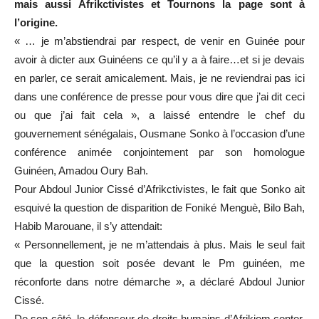
mais aussi Afrikctivistes et Tournons la page sont à
l’origine.
« … je m’abstiendrai par respect, de venir en Guinée pour
avoir à dicter aux Guinéens ce qu’il y a à faire…et si je devais
en parler, ce serait amicalement. Mais, je ne reviendrai pas ici
dans une conférence de presse pour vous dire que j’ai dit ceci
ou que j’ai fait cela », a laissé entendre le chef du
gouvernement sénégalais, Ousmane Sonko à l’occasion d’une
conférence animée conjointement par son homologue
Guinéen, Amadou Oury Bah.
Pour Abdoul Junior Cissé d’Afrikctivistes, le fait que Sonko ait
esquivé la question de disparition de Foniké Menguè, Bilo Bah,
Habib Marouane, il s’y attendait:
« Personnellement, je ne m’attendais à plus. Mais le seul fait
que la question soit posée devant le Pm guinéen, me
réconforte dans notre démarche », a déclaré Abdoul Junior
Cissé.
De son côté, le défenseur de droits humains d’Afrikjom center,