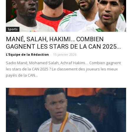
Sports
MANÉ, SALAH, HAKIMI… COMBIEN
GAGNENT LES STARS DE LA CAN 2025...
L'Equipe de la Rédaction
-
15 janvier 2026
Sadio Mané, Mohamed Salah, Achraf Hakimi… Combien gagnent
les stars de la CAN 2025 ? Le classement des joueurs les mieux
payés de la CAN...