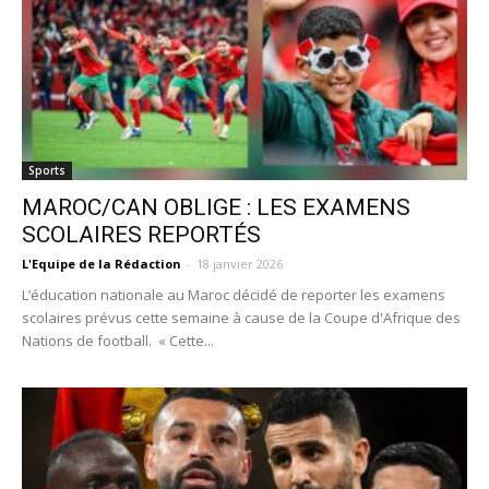
Sports
MAROC/CAN OBLIGE : LES EXAMENS
SCOLAIRES REPORTÉS
L'Equipe de la Rédaction
-
18 janvier 2026
L’éducation nationale au Maroc décidé de reporter les examens
scolaires prévus cette semaine à cause de la Coupe d'Afrique des
Nations de football. « Cette...