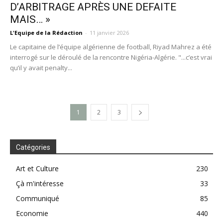
D’ARBITRAGE APRÈS UNE DEFAITE
MAIS… »
L'Equipe de la Rédaction
-
11 janvier 2026
Le capitaine de l’équipe algérienne de football, Riyad Mahrez a été
interrogé sur le déroulé de la rencontre Nigéria-Algérie. "...c’est vrai
qu’il y avait penalty...
1
2
3
Catégories
Art et Culture
230
Çà m'intéresse
33
Communiqué
85
Economie
440