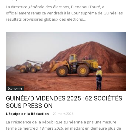
La directrice générale des élections, Djenabou Touré, a
officiellement remis ce vendredi à la Cour suprême de Guinée les
résultats provisoires globaux des élections...
Economie
GUINÉE/DIVIDENDES 2025 : 62 SOCIÉTÉS
SOUS PRESSION
L'Equipe de la Rédaction
-
20 mars 2026
La Présidence de la République guinéenne a pris une mesure
ferme ce mercredi 18 mars 2026, en mettant en demeure plus de