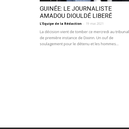
GUINÉE: LE JOURNALISTE
AMADOU DIOULDÉ LIBERÉ
L'Equipe de la Rédaction
-
19 mai 2021
La décision vient de tomber ce mercredi au tribunal
de première instance de Dixinn. Un ouf de
soulagement pour le détenu et les hommes...