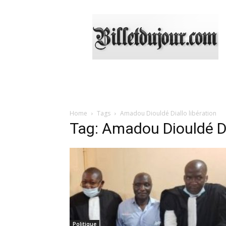
Billetdujour.com
Home
Tags
Amadou Diouldé Diallo libération
Tag: Amadou Diouldé Dia
Politique