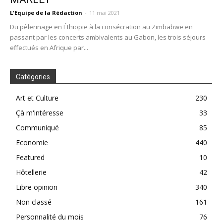
L'Equipe de la Rédaction
-
11 mai 2021
Du pèlerinage en Éthiopie à la consécration au Zimbabwe en
passant par les concerts ambivalents au Gabon, les trois séjours
effectués en Afrique par...
Catégories
Art et Culture
230
Çà m'intéresse
33
Communiqué
85
Economie
440
Featured
10
Hôtellerie
42
Libre opinion
340
Non classé
161
Personnalité du mois
76