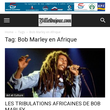
Home
Tags
Bob Marley en Afrique
Tag: Bob Marley en Afrique
Art et Culture
LES TRIBULATIONS AFRICAINES DE BOB
MARLEY