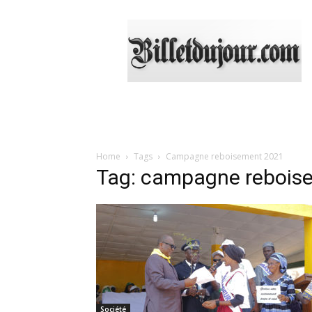
Billetdujour.com
Home
Tags
Campagne reboisement 2021
Tag: campagne rebois
Société