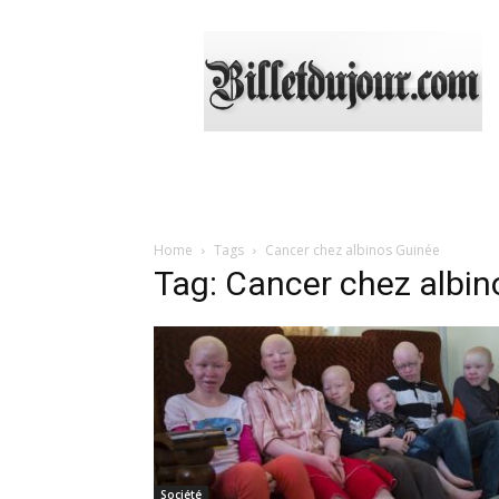
Billetdujour.com
Home
Tags
Cancer chez albinos Guinée
Tag: Cancer chez albin
Société