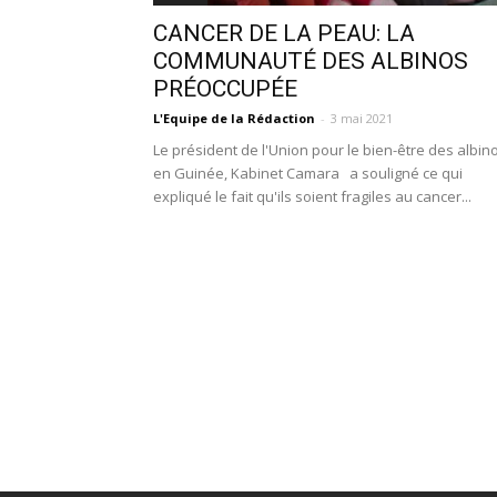
CANCER DE LA PEAU: LA
COMMUNAUTÉ DES ALBINOS
PRÉOCCUPÉE
L'Equipe de la Rédaction
-
3 mai 2021
Le président de l'Union pour le bien-être des albin
en Guinée, Kabinet Camara a souligné ce qui
expliqué le fait qu'ils soient fragiles au cancer...