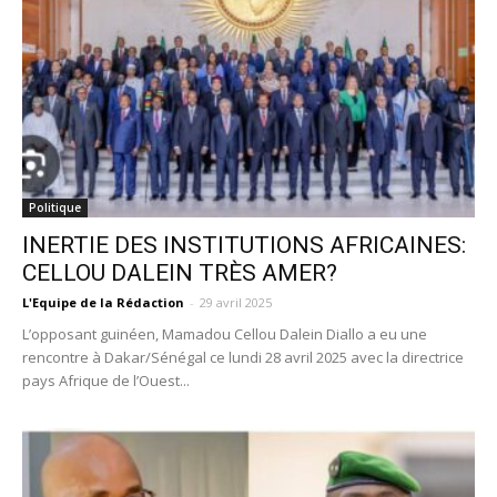
Politique
INERTIE DES INSTITUTIONS AFRICAINES:
CELLOU DALEIN TRÈS AMER?
L'Equipe de la Rédaction
-
29 avril 2025
L’opposant guinéen, Mamadou Cellou Dalein Diallo a eu une
rencontre à Dakar/Sénégal ce lundi 28 avril 2025 avec la directrice
pays Afrique de l’Ouest...