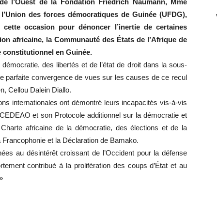
ue de l’Ouest de la Fondation Friedrich Naumann, Mme
e l’Union des forces démocratiques de Guinée (UFDG),
it cette occasion pour dénoncer l’inertie de certaines
nion africaine, la Communauté des États de l’Afrique de
e constitutionnel en Guinée.
émocratie, des libertés et de l’état de droit dans la sous-
ne parfaite convergence de vues sur les causes de ce recul
n, Cellou Dalein Diallo.
tions internationales ont démontré leurs incapacités vis-à-vis
EDEAO et son Protocole additionnel sur la démocratie et
 Charte africaine de la démocratie, des élections et de la
la Francophonie et la Déclaration de Bamako.
nées au désintérêt croissant de l’Occident pour la défense
rtement contribué à la prolifération des coups d’État et au
»
r
r