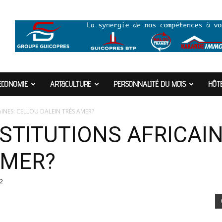
ECONOMIE
ART&CULTURE
PERSONNALITÉ DU MOIS
HÔTE
AINES: CELLOU DALEIN TRÈS AMER?
NSTITUTIONS AFRICAI
AMER?
2