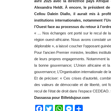
avril 2025 avec la directrice pays Afriq
Alexandra Heldt. À encore, le président d
Cellou Dalein Diallo, il aurait mis à prof
institutions internationales, notamment l’U
l’Ouest face au processus du retour à l’ordr
« … Nos échanges ont porté sur le recul de la d
région ouest-africaine. Nous avons constaté u
déplorable », a laissé coucher l’opposant guinée
Pour l’ancien Premier ministre, lesdites institu
de leurs propres engagements. Notamment la C
la bonne gouvernance; L’Union africaine et la
gouvernance; L’Organisation internationale de 
Et de préciser: « Ces crises d’autorité, combi
des valeurs de démocratie et de liberté, ont fo
recul de l’état de droit dans l’espace CEDEAO. 
Dassassa pour Billetdujour.com
Facebook
Twitter
WhatsApp
Messenge
Partage