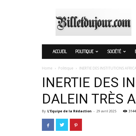
Billetdujour.com
ACCUEIL
POLITIQUE
SOCIÉTÉ
Home
Politique
INERTIE DES INSTITUTIONS AFRIC
INERTIE DES I
DALEIN TRÈS 
By
L'Equipe de la Rédaction
-
29 avril 2025
3144