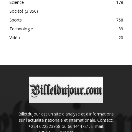
Science
178
Société
(3 850)
Sports
758
Technologie
39
Vidéo
20
Billetdujour est un site d'analyse et d'informations
sur l'actualité nationale et internationale. Contact:
+224 622323958 ou 664444721. E-mail: