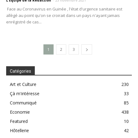
L'Equipe de la Rédaction
-
23 novembre 2021
Face au Coronavirus en Guinée , l'état d'urgence sanitaire est
allègé au point qu'on se croirait dans un pays n'ayant jamais
enrégistré de cas...
1
2
3
Catégories
Art et Culture
230
Çà m'intéresse
33
Communiqué
85
Economie
438
Featured
10
Hôtellerie
42