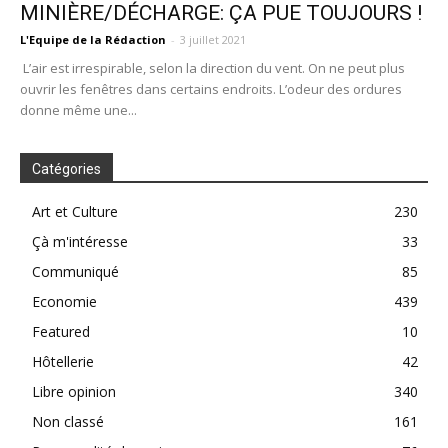
MINIÈRE/DÉCHARGE: ÇA PUE TOUJOURS !
L'Equipe de la Rédaction
-
3 juillet 2021
L’air est irrespirable, selon la direction du vent. On ne peut plus
ouvrir les fenêtres dans certains endroits. L’odeur des ordures
donne même une...
Catégories
Art et Culture
230
Çà m'intéresse
33
Communiqué
85
Economie
439
Featured
10
Hôtellerie
42
Libre opinion
340
Non classé
161