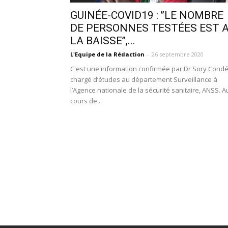
GUINÉE-COVID19 : ’’LE NOMBRE
DE PERSONNES TESTÉES EST 
LA BAISSE’’,...
L'Equipe de la Rédaction
-
26 septembre 2020
C'est une information confirmée par Dr Sory Condé
chargé d’études au département Surveillance à
l’Agence nationale de la sécurité sanitaire, ANSS. A
cours de...