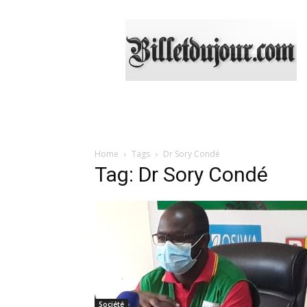
Billetdujour.com
Home
Tags
Dr Sory Condé
Tag: Dr Sory Condé
Société