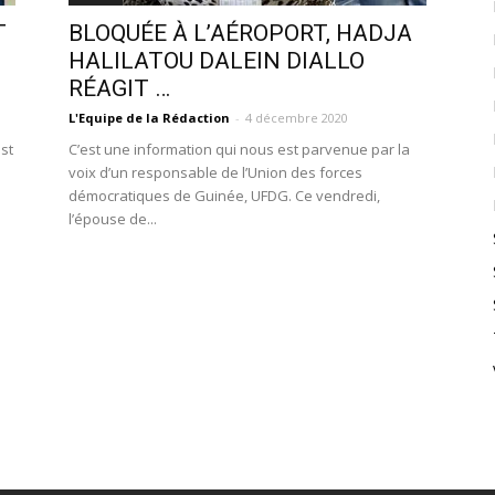
T
BLOQUÉE À L’AÉROPORT, HADJA
HALILATOU DALEIN DIALLO
RÉAGIT …
L'Equipe de la Rédaction
-
4 décembre 2020
est
C’est une information qui nous est parvenue par la
voix d’un responsable de l’Union des forces
démocratiques de Guinée, UFDG. Ce vendredi,
l’épouse de...