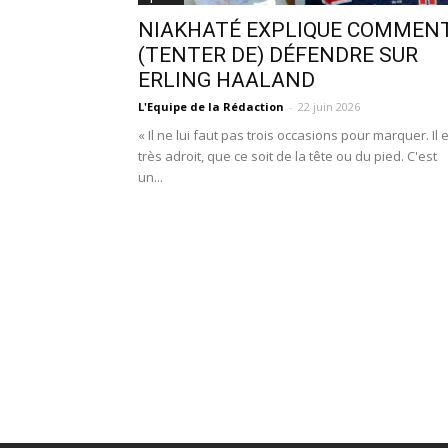
NIAKHATÉ EXPLIQUE COMMEN
(TENTER DE) DÉFENDRE SUR
ERLING HAALAND
L'Equipe de la Rédaction
-
22 juin 2026
« Il ne lui faut pas trois occasions pour marquer. Il 
très adroit, que ce soit de la tête ou du pied. C'est
un...