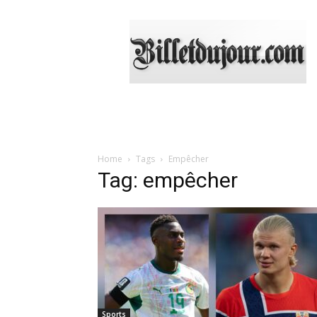
Billetdujour.com
Home
Tags
Empêcher
Tag: empêcher
Sports