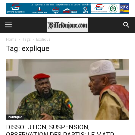
Home
Tags
Explique
Tag: explique
Politique
DISSOLUTION, SUSPENSION,
OBSERVATION DES PARTIS: LE MATD