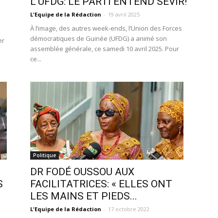
L’UFDG: LE PARTI ENTEND SÉVIR!
L'Equipe de la Rédaction
-
19 avril 2025
À l’image, des autres week-ends, l’Union des Forces
démocratiques de Guinée (UFDG) a animé son
er
assemblée générale, ce samedi 10 avril 2025. Pour
ce...
Politique
DR FODÉ OUSSOU AUX
S
FACILITATRICES: « ELLES ONT
LES MAINS ET PIEDS...
L'Equipe de la Rédaction
-
17 octobre 2022