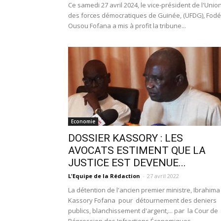
Ce samedi 27 avril 2024, le vice-président de l'Unio
des forces démocratiques de Guinée, (UFDG), Fodé
Ousou Fofana a mis à profit la tribune...
Economie
DOSSIER KASSORY : LES
AVOCATS ESTIMENT QUE LA
JUSTICE EST DEVENUE...
L'Equipe de la Rédaction
-
27 avril 2022
La détention de l'ancien premier ministre, Ibrahima
Kassory Fofana pour détournement des deniers
publics, blanchissement d'argent,... par la Cour de