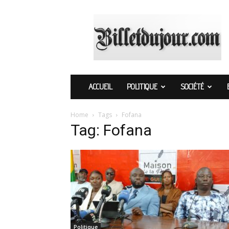
Billetdujour.com
ACCUEIL
POLITIQUE
SOCIÉTÉ
Home
Tags
Fofana
Tag: Fofana
Politique