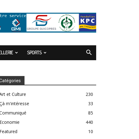
LLERIE
SPORTS
Catégories
Art et Culture
230
Çà m'intéresse
33
Communiqué
85
Economie
440
Featured
10