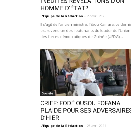
INÉDITES RÉVÉLATIONS D’UN
HOMME D’ÉTAT?
L'Equipe de la Rédaction
-
27 avril 2025
Il s’agit de l’ancien ministre, Tibou Kamara, ce derni
est revenu un des lieutenants du leader de l’Union
des forces démocratiques de Guinée (UFDG),...
Société
CRIEF: FODÉ OUSOU FOFANA
PLAIDE POUR SES ADVERSAIRE
D’HIER!
L'Equipe de la Rédaction
-
28 avril 2024