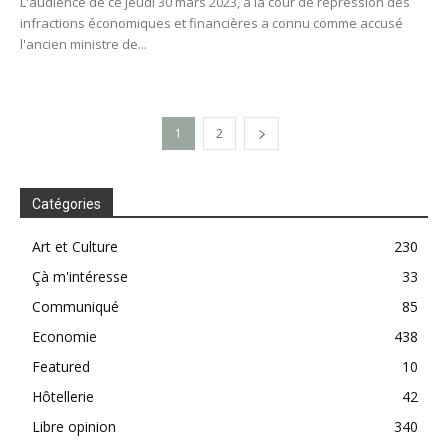
L'audience de ce jeudi 30 mars 2023, à la cour de répression des
infractions économiques et financières a connu comme accusé
l'ancien ministre de...
1
2
Catégories
Art et Culture
230
Çà m'intéresse
33
Communiqué
85
Economie
438
Featured
10
Hôtellerie
42
Libre opinion
340