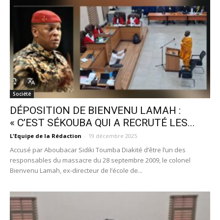
Société
DÉPOSITION DE BIENVENU LAMAH :
« C’EST SÉKOUBA QUI A RECRUTÉ LES...
L'Equipe de la Rédaction
-
19 décembre 2025
Accusé par Aboubacar Sidiki Toumba Diakité d’être l’un des
responsables du massacre du 28 septembre 2009, le colonel
Bienvenu Lamah, ex-directeur de l’école de...