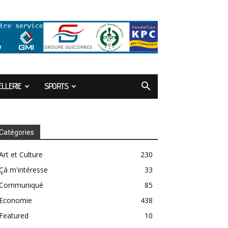
LLERIE
SPORTS
Catégories
Art et Culture
230
Çà m'intéresse
33
Communiqué
85
Economie
438
Featured
10