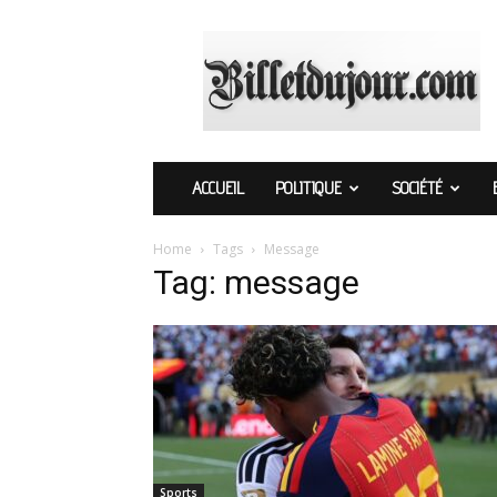
Billetdujour.com
ACCUEIL
POLITIQUE
SOCIÉTÉ
Home
Tags
Message
Tag: message
Sports