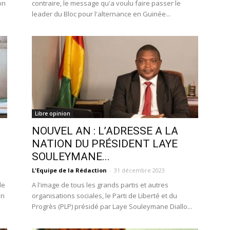
on
contraire, le message qu'a voulu faire passer le
leader du Bloc pour l'alternance en Guinée...
Libre opinion
NOUVEL AN : L’ADRESSE A LA
NATION DU PRÉSIDENT LAYE
SOULEYMANE...
L'Equipe de la Rédaction
-
31 décembre 2023
le
A l'image de tous les grands partis et autres
on
organisations sociales, le Parti de Liberté et du
Progrès (PLP) présidé par Laye Souleymane Diallo...