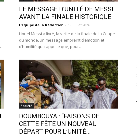
LE MESSAGE D’UNITÉ DE MESSI
AVANT LA FINALE HISTORIQUE
L'Equipe de la Rédaction
-
19 juillet 2026
Lionel Messi a livré, la veille de la finale de la Coupe
du monde, un message empreint d’émotion et
.
d’humilité qui rappelle que, pour...
Société
N
DOUMBOUYA : “FAISONS DE
CETTE FÊTE UN NOUVEAU
DÉPART POUR L’UNITÉ...