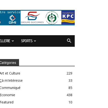
LLERIE
SPORTS
Catégories
Art et Culture
229
Çà m'intéresse
33
Communiqué
85
Economie
438
Featured
10