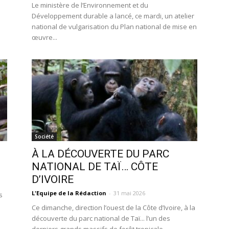
a
Le ministère de l’Environnement et du
Développement durable a lancé, ce mardi, un atelier
national de vulgarisation du Plan national de mise en
œuvre...
Société
À LA DÉCOUVERTE DU PARC
NATIONAL DE TAÏ… CÔTE
D’IVOIRE
L'Equipe de la Rédaction
-
31 mai 2026
s
Ce dimanche, direction l’ouest de la Côte d’Ivoire, à la
découverte du parc national de Taï... l’un des