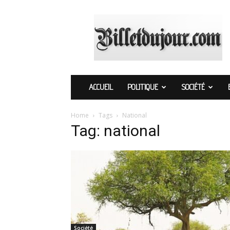
Billetdujour.com
ACCUEIL
POLITIQUE
SOCIÉTÉ
Home
Tags
National
Tag: national
Société