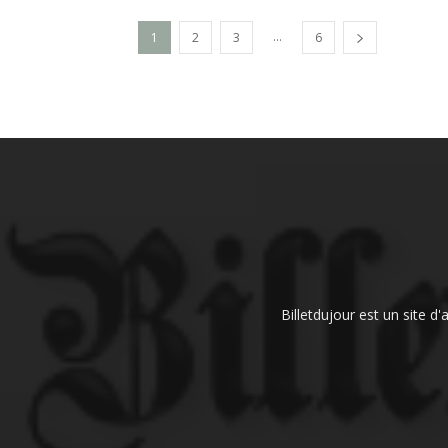
...
1
2
3
6
Billetdujour est un site d