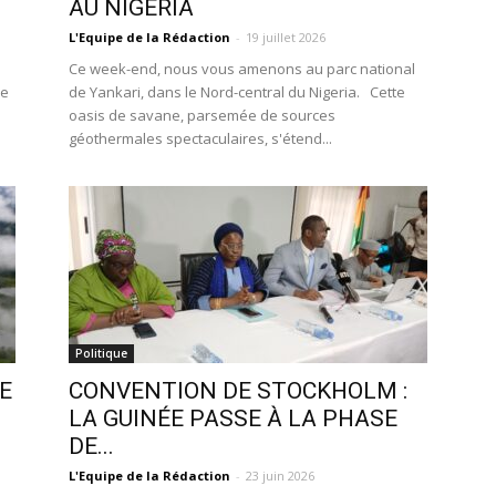
AU NIGÉRIA
L'Equipe de la Rédaction
-
19 juillet 2026
Ce week-end, nous vous amenons au parc national
ée
de Yankari, dans le Nord-central du Nigeria. Cette
oasis de savane, parsemée de sources
géothermales spectaculaires, s'étend...
Politique
E
CONVENTION DE STOCKHOLM :
LA GUINÉE PASSE À LA PHASE
DE...
L'Equipe de la Rédaction
-
23 juin 2026