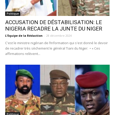
Politique
ACCUSATION DE DÉSTABILISATION: LE
NIGERIA RECADRE LA JUNTE DU NIGER
L'Equipe de la Rédaction
-
28 décembre 2024
C'est le ministre nigérian de l’Information qui s'est donné le devoir
de recadrer très sèchement le général Tiani du Niger: • « Ces
affirmations relèvent...
Politique