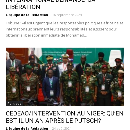
LIBÉRATION
L'Equipe de la Rédaction
-
16 septembre 2024
Tribune : «Il est urgent que les responsables politiques africains et
internationaux prennent leurs responsabilités et agissent pour
obtenir la libération immédiate de Mohamed...
Politique
CEDEAO/INTERVENTION AU NIGER: QU’EN
EST-IL UN AN APRÈS LE PUTSCH?
L'Equipe de la Rédaction
-
24 août 2024