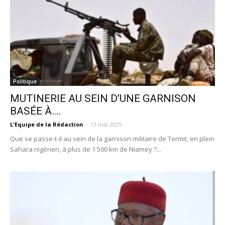
Politique
MUTINERIE AU SEIN D’UNE GARNISON
BASÉE À….
L'Equipe de la Rédaction
-
13 mai 2025
Que se passe-t-il au sein de la garnison militaire de Termit, en plein
Sahara nigérien, à plus de 1 500 km de Niamey ?...