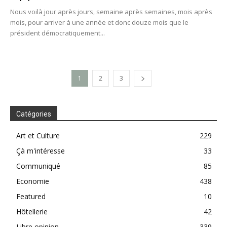
Nous voilà jour après jours, semaine après semaines, mois après
mois, pour arriver à une année et donc douze mois que le
président démocratiquement...
1
2
3
Catégories
Art et Culture
229
Çà m'intéresse
33
Communiqué
85
Economie
438
Featured
10
Hôtellerie
42
Libre opinion
339