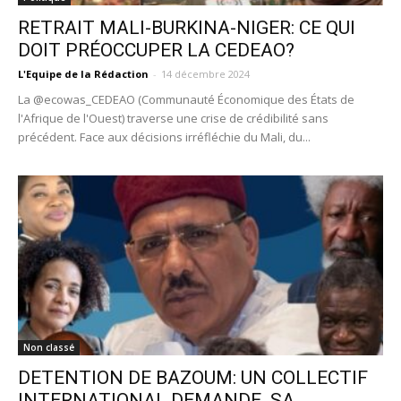
RETRAIT MALI-BURKINA-NIGER: CE QUI
DOIT PRÉOCCUPER LA CEDEAO?
L'Equipe de la Rédaction
-
14 décembre 2024
La @ecowas_CEDEAO (Communauté Économique des États de
l'Afrique de l'Ouest) traverse une crise de crédibilité sans
précédent. Face aux décisions irréfléchie du Mali, du...
Non classé
DETENTION DE BAZOUM: UN COLLECTIF
INTERNATIONAL DEMANDE SA