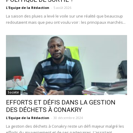
L'Equipe de la Rédaction
-
5 août 2026
La saison des pluies a levé le voile sur une réalité que beaucoup
redoutaient mais que peu ont voulu voir : les principaux marchés...
Société
EFFORTS ET DÉFIS DANS LA GESTION
DES DÉCHETS À CONAKRY
L'Equipe de la Rédaction
-
30 décembre 2024
La gestion des déchets à Conakry reste un défi majeur malgré les
efforts du gouvernement et de ses partenaires. L’assistant