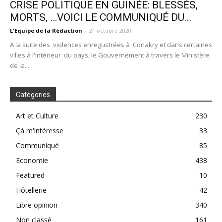
CRISE POLITIQUE EN GUINÉE: BLESSÉS,
MORTS, …VOICI LE COMMUNIQUÉ DU...
L'Equipe de la Rédaction
-
21 octobre 2020
A la suite des violences enregustrées à Conakry et dans certaines
villes à l'intérieur du pays, le Gouvernement à travers le Ministère
de la...
Catégories
Art et Culture
230
Çà m'intéresse
33
Communiqué
85
Economie
438
Featured
10
Hôtellerie
42
Libre opinion
340
Non classé
161